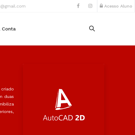
ho@gmail.com
Acesso Aluno
 Conta
 criado
em duas
ibiliza
riores,