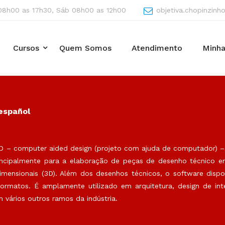
08h00 as 17h30, Sáb 08h00 as 12h00
objetiva.chopinzin
Cursos
Quem Somos
Atendimento
Minha
español
D – computer aided design (projeto com ajuda de computador) –
principalmente para a elaboração de peças de desenho técnico 
mensionais (3D). Além dos desenhos técnicos, o software dispon
formatos. É amplamente utilizado em arquitetura, design de inte
 vários outros ramos da indústria.