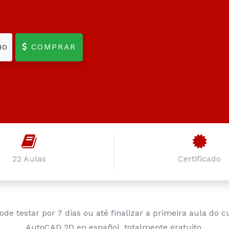
COMPRAR
HO
22 Aulas
Certificado
ode testar por 7 dias ou até finalizar a primeira aula do c
AutoCAD 2D en español, totalmente gratuito.