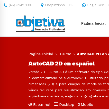
(46) 3242-1910
Chopinzinho - PR
Seg a Sex - 
Página Inicial
Página Inicial
Curso
AutoCAD 2D en 
AutoCAD 2D en español
Versão 2D – AutoCAD é um software do tipo CA
e comercializado pela Autodesk. É utilizado 
dimensões (2D) e para criação de modelos tridi
vários recursos para visualização em diversos 
engenharia mecânica, engenharia geográfica e em
Espanhol
Desktop
Mobile