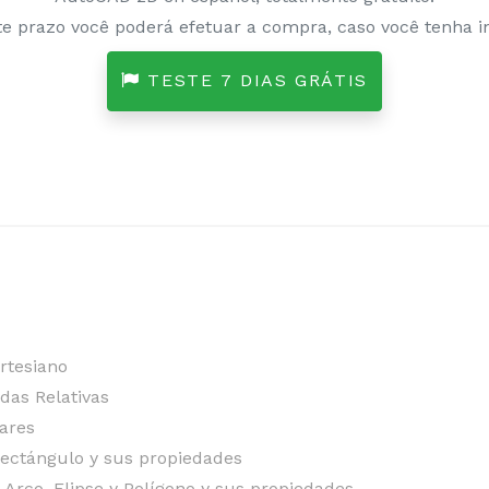
e prazo você poderá efetuar a compra, caso você tenha in
TESTE 7 DIAS GRÁTIS
rtesiano
das Relativas
ares
Rectángulo y sus propiedades
Arco, Elipse y Polígono y sus propiedades