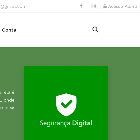
ho@gmail.com
Acesso Aluno
 Conta
, ela é
al onde
us e se