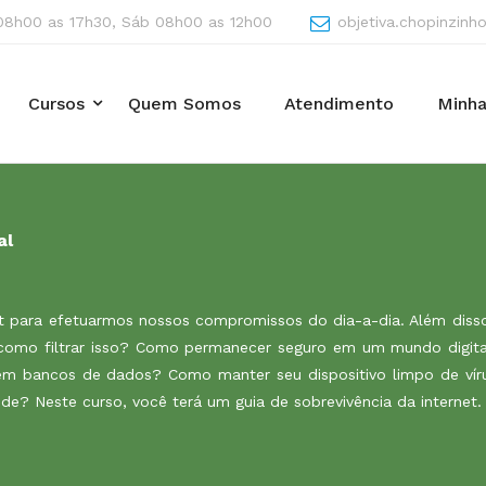
08h00 as 17h30, Sáb 08h00 as 12h00
objetiva.chopinzin
Cursos
Quem Somos
Atendimento
Minha
al
 para efetuarmos nossos compromissos do dia-a-dia. Além disso
, como filtrar isso? Como permanecer seguro em um mundo digit
em bancos de dados? Como manter seu dispositivo limpo de vír
ede? Neste curso, você terá um guia de sobrevivência da internet.