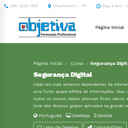
(46) 3242-1910
Chopinzinho - PR
Seg a Sex - 
Página Inicial
Página Inicial
Curso
Segurança Digit
Segurança Digital
Cada vez mais estamos dependentes da Internet
uma fonte quase infinita de informações. Mas
todos os nossos dados pessoais ficam salvos 
livrar dos diversos golpes aplicados na grande r
Português
Desktop
Mobile
Lista de Desejos
Compartilhar